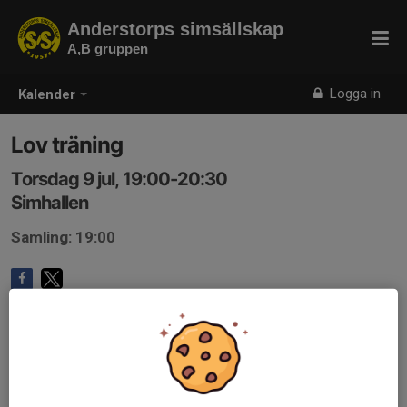
Anderstorps simsällskap
A,B gruppen
Logga in
Kalender
Lov träning
Torsdag 9 jul, 19:00-20:30
Simhallen
Samling: 19:00