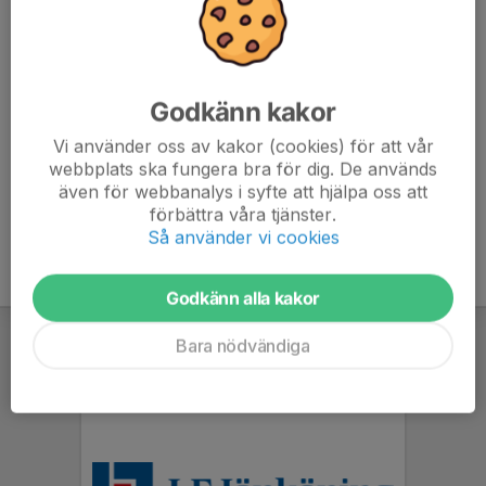
vattensäkerhet genom samvaro, lek och lärande. Vi utgår från
Svenska Simlinjens riktlinjer.
Kostnad 600 kr/termin
Godkänn kakor
Ledare: Karolina Bergenholtz, Ida Brodèn
Vi använder oss av kakor (cookies) för att vår
Läs mer
webbplats ska fungera bra för dig. De används
även för webbanalys i syfte att hjälpa oss att
förbättra våra tjänster.
Så använder vi cookies
Godkänn alla kakor
Bara nödvändiga