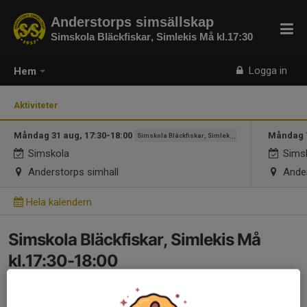
Anderstorps simsällskap
Simskola Bläckfiskar, Simlekis Må kl.17:30
Logga in
Hem
Aktiviteter
Måndag 31 aug, 17:30-18:00
Måndag 7
Simskola Bläckfiskar, Simlekis Må kl.17:30
Simskola
Sims
Anderstorps simhall
Ander
Hela kalendern
Simskola Bläckfiskar, Simlekis Må
kl.17:30-18:00
12 maj, 16:44
0 kommentarer
I simskolan, simlekis grundläggs kunskaper för vattenvana och