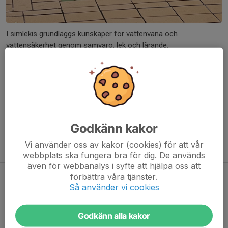
I simlekis grundläggs kunskaper för vattenvana och
vattensäkerhet genom samvaro, lek och lärande.
Vi följer Svenska Simförbundets simlinje
Nya kurser startar i Januari och Augusti, 12 ggr
Lediga platser läggs ut på hemsidan.
Ledare: Oscar Ohliw, Tobias Mörnefälth
Godkänn kakor
Vi använder oss av kakor (cookies) för att vår
Kommande aktiviteter
webbplats ska fungera bra för dig. De används
även för webbanalys i syfte att hjälpa oss att
Tor 27/8
Simlekis
förbättra våra tjänster.
17:15-17:45
Anderstorps simhall
Så använder vi cookies
Tor 3/9
Simlekis
17:15-17:45
Anderstorps simhall
Godkänn alla kakor