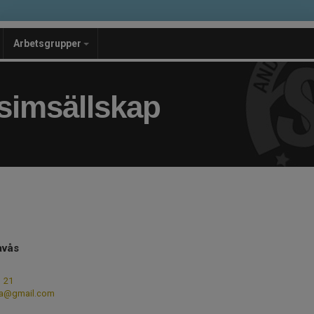
Arbetsgrupper
simsällskap
avås
1 21
na@gmail.com