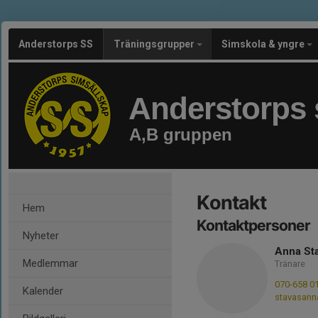
Anderstorps SS
Träningsgrupper
Simskola & yngre
Anderstorps 
A,B gruppen
Kontakt
Hem
Kontaktpersoner
Nyheter
Anna St
Medlemmar
Tränare
070-658 0
Kalender
stavasan