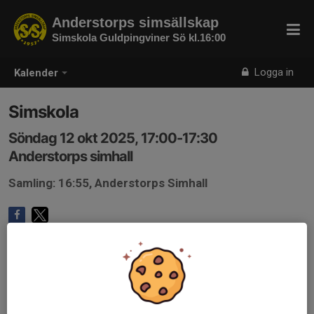
Anderstorps simsällskap
Simskola Guldpingviner Sö kl.16:00
Logga in
Kalender
Simskola
Söndag 12 okt 2025, 17:00-17:30
Anderstorps simhall
Samling: 16:55, Anderstorps Simhall