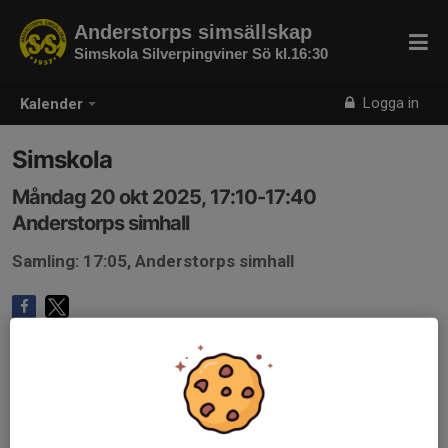
Anderstorps simsällskap
Simskola Silverpingviner Sö kl.16:30
Logga in
Kalender
Simskola
Måndag 20 okt 2025, 17:10-17:40
Anderstorps simhall
Samling: 17:05, Anderstorps simhall