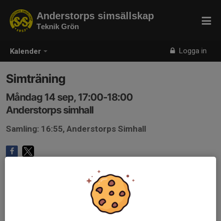
Anderstorps simsällskap
Teknik Grön
Logga in
Kalender
Simträning
Måndag 14 sep, 17:00-18:00
Anderstorps simhall
Samling: 16:55, Anderstorps Simhall
Anmälan är öppen för gruppens medlemmar.
Logga in här