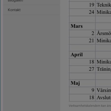
Bildgalleri
Kontakt
Verksamhetskalendern kan änd