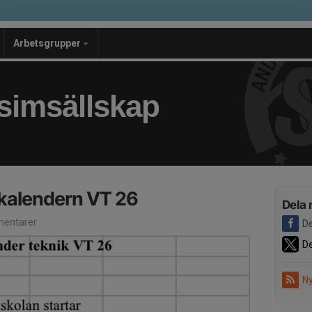
Arbetsgrupper
simsällskap
alendern VT 26
Dela 
entarer
De
De
Ny