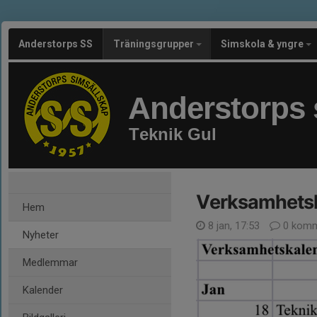
Anderstorps SS
Träningsgrupper
Simskola & yngre
Anderstorps 
Teknik Gul
Verksamhetsk
Hem
8 jan, 17:53
0 komm
Nyheter
Medlemmar
Kalender