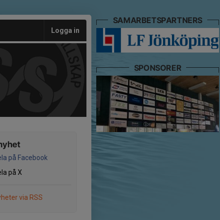
SAMARBETSPARTNERS
Logga in
SPONSORER
nyhet
la på Facebook
la på X
heter via RSS