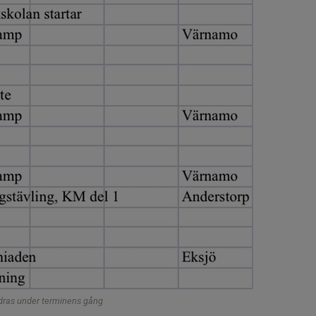
ras under terminens gång