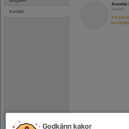
Bildgalleri
Annelie 
Tränare
Kontakt
076-644 3
kansliet@
Godkänn kakor