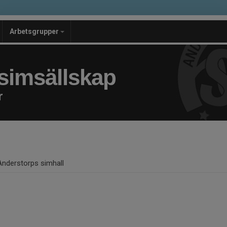
Arbetsgrupper
simsällskap
r
Anderstorps simhall