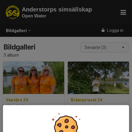
Anderstorps simsällskap
Open Water
Logga in
Bildgalleri
Bildgalleri
Senaste (3)
3 album
Vansbro 24
Bråarpsracet 24
2024-08-30
|
8 st
2024-08-30
|
36 st