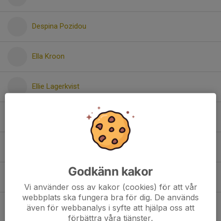
Despina Pozidou
Ella Kroon
Ellie Lagerkvist
Gabriel Öster
Hanna Bladh
Godkänn kakor
Juni Tellebo Jarl
Vi använder oss av kakor (cookies) för att vår
webbplats ska fungera bra för dig. De används
Kerstin Eriksson
även för webbanalys i syfte att hjälpa oss att
förbättra våra tjänster.