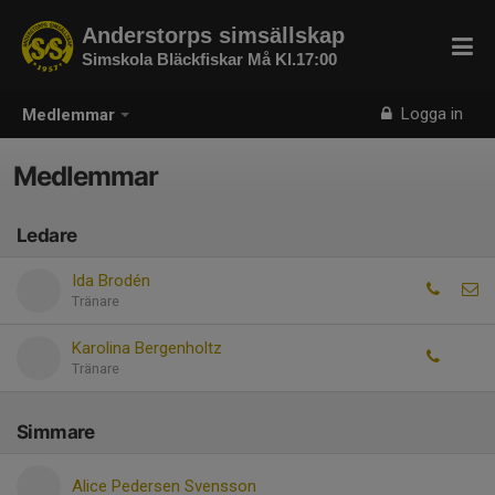
Anderstorps simsällskap
Simskola Bläckfiskar Må Kl.17:00
Logga in
Medlemmar
Medlemmar
Ledare
Ida Brodén
Tränare
Karolina Bergenholtz
Tränare
Simmare
Alice Pedersen Svensson