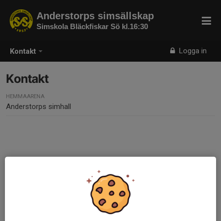
Anderstorps simsällskap
Simskola Bläckfiskar Sö kl.16:30
Logga in
Kontakt
Kontakt
HEMMAARENA
Anderstorps simhall