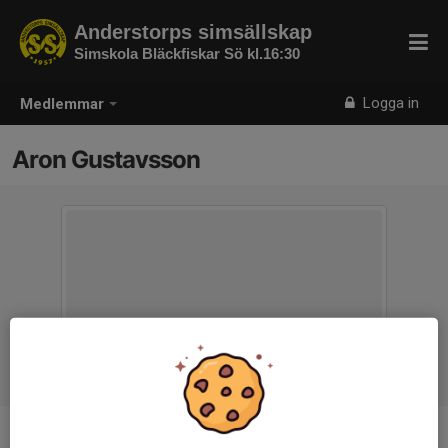
Anderstorps simsällskap
Simskola Bläckfiskar Sö kl.16:30
Logga in
Medlemmar
Aron Gustavsson
Ålder
4 år