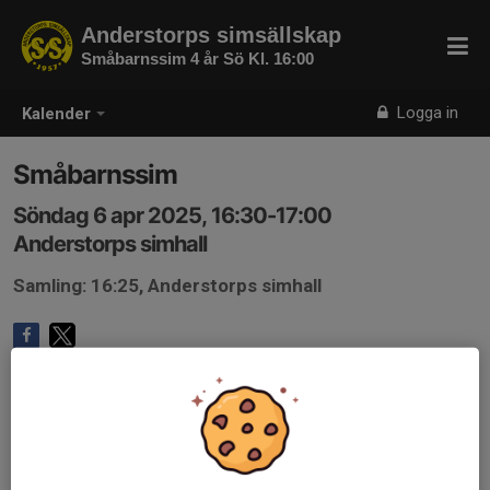
Anderstorps simsällskap
Småbarnssim 4 år Sö Kl. 16:00
Logga in
Kalender
Småbarnssim
Söndag 6 apr 2025, 16:30-17:00
Anderstorps simhall
Samling: 16:25, Anderstorps simhall