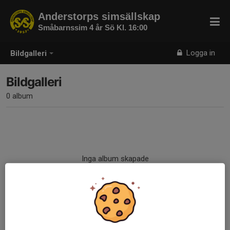
Anderstorps simsällskap
Småbarnssim 4 år Sö Kl. 16:00
Logga in
Bildgalleri
Bildgalleri
0 album
Inga album skapade