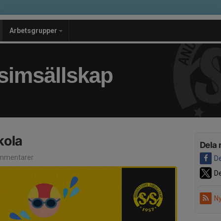
Arbetsgrupper
simsällskap
ola
Dela 
mmentarer
De
De
Ny