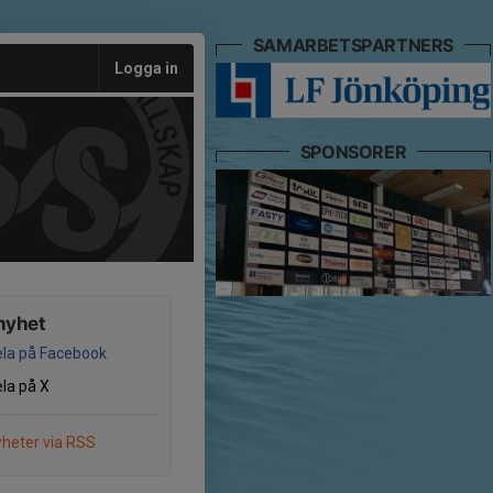
SAMARBETSPARTNERS
Logga in
SPONSORER
nyhet
la på Facebook
la på X
heter via RSS