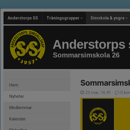
Anderstorps SS
Träningsgrupper
Simskola & yngre
Anderstorps 
Sommarsimskola 26
Sommarsimsk
Hem
23 mar, 16:41
0 ko
Nyheter
Medlemmar
Kalender