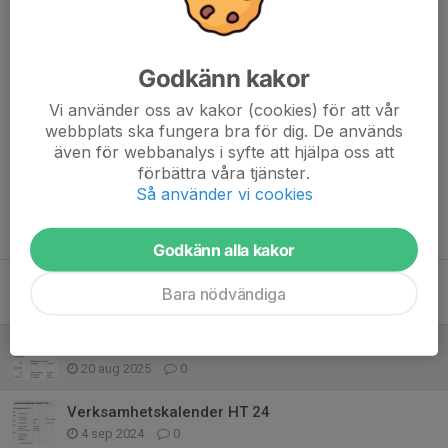
Godkänn kakor
Minikampen 16/11 är inställd
Vi använder oss av kakor (cookies) för att vår
Dela nyhet
webbplats ska fungera bra för dig. De används
även för webbanalys i syfte att hjälpa oss att
förbättra våra tjänster.
Så använder vi cookies
Tidigare nyheter
Godkänn alla kakor
Verksamhetskalender VT 26
Bara nödvändiga
8 jan, 17:51
0
Verksamhetskalender HT 25
20 aug 2025
0
Verksamhetskalender HT 24
4 sep 2024
0