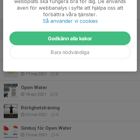
webbplats ska fungera bra för dig. De används
Öppet Vatten
även för webbanalys i syfte att hjälpa oss att
27 mar 2023
0
förbättra våra tjänster.
Så använder vi cookies
Motionsgruppen
11 maj 2022
0
Godkänn alla kakor
Motionsgrupp 11-100 år
Bara nödvändiga
20 sep 2021
0
Motionsgruppen träning Juni Augusti
17 maj 2021
0
Open Water
18 apr 2021
0
Rörlighetsträning
25 mar 2021
0
Simboj för Open Water
15 mar 2021
0