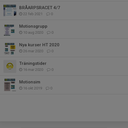
BRÅARPSRACET 4/7
22 feb 2021
0
Motionsgrupp
10 aug 2020
0
Nya kurser HT 2020
26 mar 2020
0
Träningstider
16 mar 2020
0
Motionsim
16 okt 2019
0