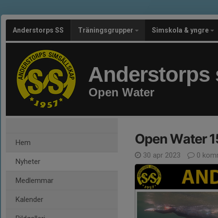
Anderstorps SS
Träningsgrupper
Simskola & yngre
Anderstorps 
Open Water
Open Water 1
Hem
30 apr 2023
0 kom
Nyheter
Medlemmar
Kalender