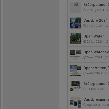
Bråarpsracet 
25 aug 2024
Vansbro 2024
30 jun 2024
Open Water
26 jun 2024
Open Water S
5 maj 2024
Öppet Vatten,
4 mar 2024
Bråarpsracet 
14 feb 2024
Vansbrosimme
8 jul 2023
0