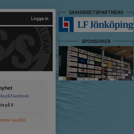
SAMARBETSPARTNERS
Logga in
SPONSORER
nyhet
la på Facebook
la på X
heter via RSS