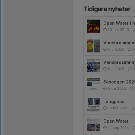
Tidigare nyheter
Open Water i 
30 jun, 07:13
Vansbrosimni
5 jul 2025
0
Vansbrosimni
5 jul 2025
0
Säsongen 202
6 apr 2025
Långpass
16 feb 2025
Open Water
11 sep 2024