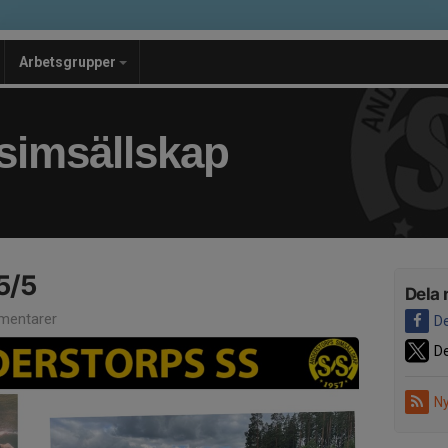
Arbetsgrupper
simsällskap
5/5
Dela 
mentarer
De
De
Ny