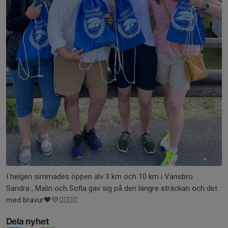
I helgen simmades öppen älv 3 km och 10 km i Vansbro
Sandra , Malin och Sofia gav sig på den längre sträckan och det
med bravur🖤💛🏊‍♂️🏊‍♀️
Dela nyhet