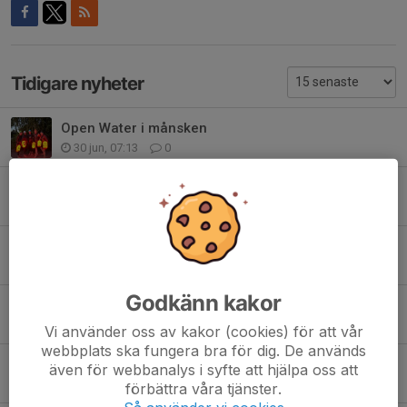
Tidigare nyheter
Open Water i månsken
30 jun, 07:13
0
Vansbrosimningen 10 KM 2025
5 jul 2025
0
Vansbrosimningen 2025
5 jul 2025
0
Godkänn kakor
Säsongen 2025
6 apr 2025
0
Vi använder oss av kakor (cookies) för att vår
webbplats ska fungera bra för dig. De används
Långpass
även för webbanalys i syfte att hjälpa oss att
16 feb 2025
0
förbättra våra tjänster.