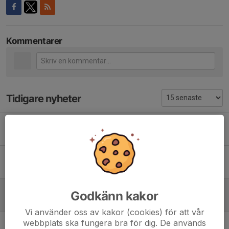
Kommentarer
Tidigare nyheter
Lediga platser inför HT 26
30 jun, 11:02
0
Glad Sommar
16 jun, 14:35
0
Studenten
Godkänn kakor
13 jun, 00:55
0
Vi använder oss av kakor (cookies) för att vår
webbplats ska fungera bra för dig. De används
6 Juni Parad