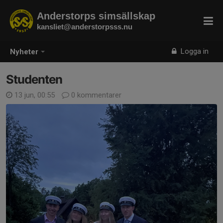
Anderstorps simsällskap
kansliet@anderstorpsss.nu
Logga in
Nyheter
Studenten
13 jun, 00:55
0 kommentarer