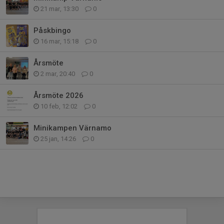
21 mar, 13:30
0
Påskbingo
16 mar, 15:18
0
Årsmöte
2 mar, 20:40
0
Årsmöte 2026
10 feb, 12:02
0
Minikampen Värnamo
25 jan, 14:26
0