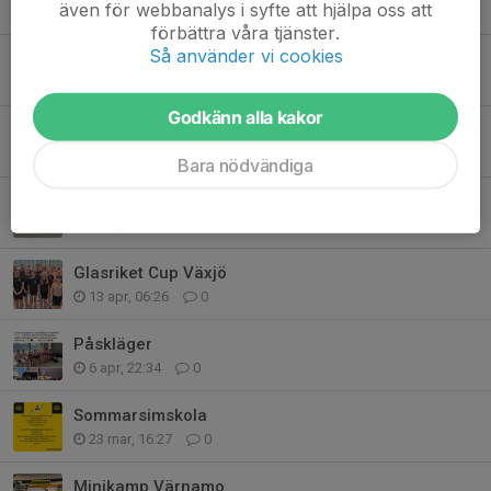
även för webbanalys i syfte att hjälpa oss att
26 maj, 21:54
0
förbättra våra tjänster.
Så använder vi cookies
Lediga platser HT 26
13 maj, 20:33
0
Godkänn alla kakor
Träningstävling,KM del 1
27 apr, 21:49
0
Bara nödvändiga
Minikamp Värnamo
18 apr, 16:23
0
Glasriket Cup Växjö
13 apr, 06:26
0
Påskläger
6 apr, 22:34
0
Sommarsimskola
23 mar, 16:27
0
Minikamp Värnamo