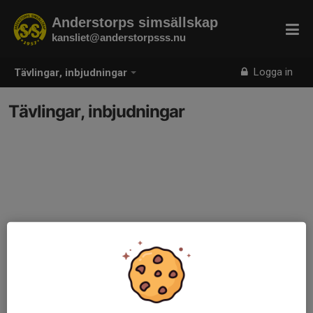
Anderstorps simsällskap
kansliet@anderstorpsss.nu
Logga in
Tävlingar, inbjudningar
Tävlingar, inbjudningar