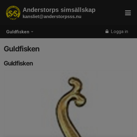
Anderstorps simsällskap
kansliet@anderstorpsss.nu
Logga in
Guldfisken
Guldfisken
Guldfisken