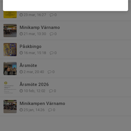
Sommarsimskola
23 mar, 16:27
0
Minikamp Värnamo
21 mar, 13:30
0
Påskbingo
16 mar, 15:18
0
Årsmöte
2 mar, 20:40
0
Årsmöte 2026
10 feb, 12:02
0
Minikampen Värnamo
25 jan, 14:26
0