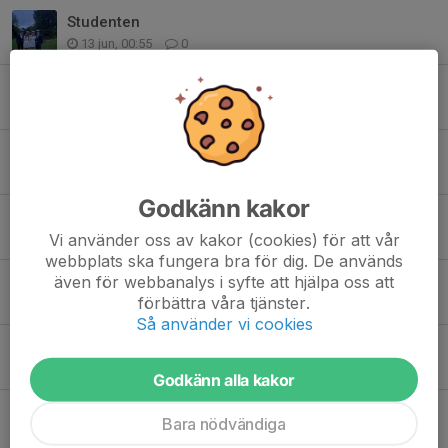
Studenten
13 jun, 00:55
0
6 Juni Parad
26 maj, 21:54
0
Lediga platser HT 26
13 maj, 20:33
0
Godkänn kakor
Träningstävling,KM del 1
Vi använder oss av kakor (cookies) för att vår
27 apr, 21:49
0
webbplats ska fungera bra för dig. De används
även för webbanalys i syfte att hjälpa oss att
Minikamp Värnamo
förbättra våra tjänster.
18 apr, 16:23
0
Så använder vi cookies
Glasriket Cup Växjö
13 apr, 06:26
0
Godkänn alla kakor
Påskläger
Bara nödvändiga
6 apr, 22:34
0