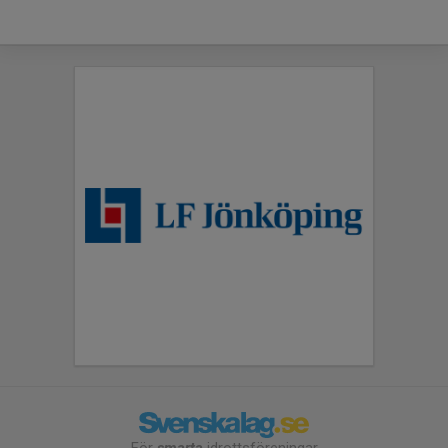
För
smarta
idrottsföreningar