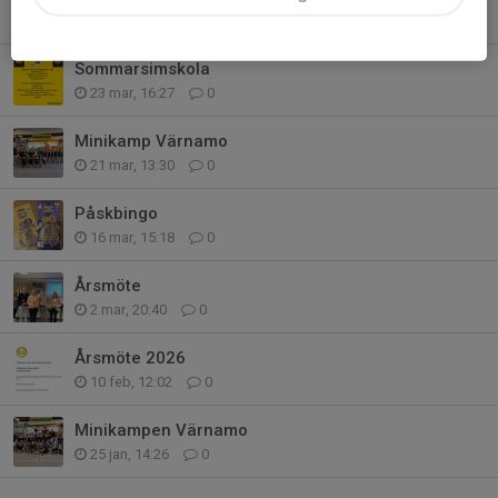
6 apr, 22:34
0
Sommarsimskola
23 mar, 16:27
0
Minikamp Värnamo
21 mar, 13:30
0
Påskbingo
16 mar, 15:18
0
Årsmöte
2 mar, 20:40
0
Årsmöte 2026
10 feb, 12:02
0
Minikampen Värnamo
25 jan, 14:26
0