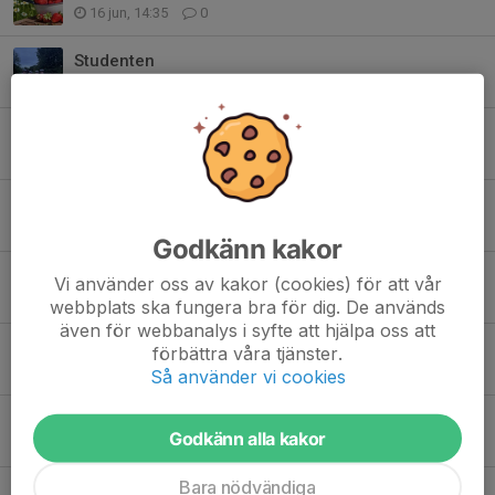
16 jun, 14:35
0
Studenten
13 jun, 00:55
0
6 Juni Parad
26 maj, 21:54
0
Lediga platser HT 26
13 maj, 20:33
0
Godkänn kakor
Träningstävling,KM del 1
Vi använder oss av kakor (cookies) för att vår
27 apr, 21:49
0
webbplats ska fungera bra för dig. De används
även för webbanalys i syfte att hjälpa oss att
Minikamp Värnamo
förbättra våra tjänster.
18 apr, 16:23
0
Så använder vi cookies
Glasriket Cup Växjö
Godkänn alla kakor
13 apr, 06:26
0
Bara nödvändiga
Påskläger