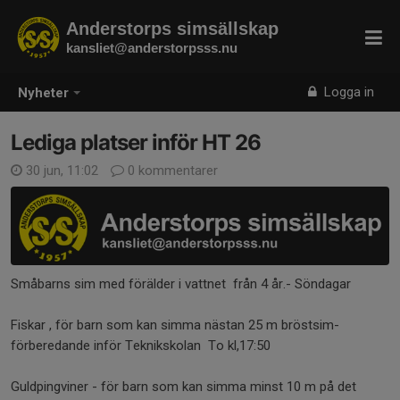
Anderstorps simsällskap
kansliet@anderstorpsss.nu
Logga in
Nyheter
Lediga platser inför HT 26
30 jun, 11:02
0 kommentarer
Småbarns sim med förälder i vattnet från 4 år.- Söndagar
Fiskar , för barn som kan simma nästan 25 m bröstsim-
förberedande inför Teknikskolan To kl,17:50
Guldpingviner - för barn som kan simma minst 10 m på det