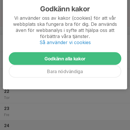
Lör
Godkänn kakor
18
Vi använder oss av kakor (cookies) för att vår
Sön
webbplats ska fungera bra för dig. De används
även för webbanalys i syfte att hjälpa oss att
v.21
förbättra våra tjänster.
19
Så använder vi cookies
Mån
20
Godkänn alla kakor
Tis
Bara nödvändiga
21
Ons
22
Tor
23
Fre
24