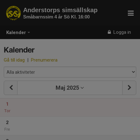
Anderstorps simsällskap
Småbarnssim 4 år Sö Kl. 16:00
Logga in
Kalender
Kalender
Gå till idag
|
Prenumerera
Maj 2025
1
Tor
2
Fre