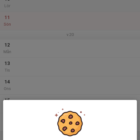
Lör
11
Sön
v.20
12
Mån
13
Tis
14
Ons
15
Tor
16
Fre
17