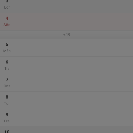
3
Lör
4
Sön
v.19
5
Mån
6
Tis
7
Ons
8
Tor
9
Fre
10