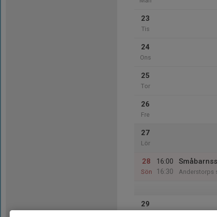
Mån
23
Tis
24
Ons
25
Tor
26
Fre
27
Lör
28
16:00
Småbarns
16:30
Sön
Anderstorps 
29
Mån