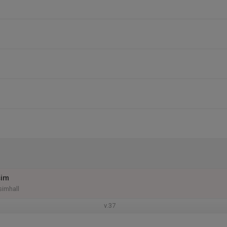
sim
simhall
v.37