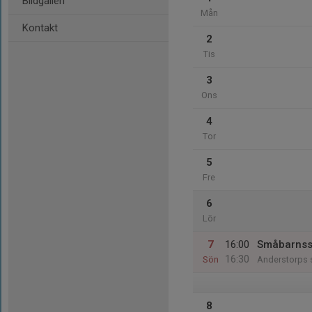
Bildgalleri
Mån
Kontakt
2
Tis
3
Ons
4
Tor
5
Fre
6
Lör
7
16:00
Småbarns
16:30
Sön
Anderstorps 
8