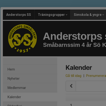
Anderstorps SS
Träningsgrupper
Simskola & yngre
Anderstorps 
Småbarnssim 4 år Sö Kl
Kalender
Hem
Gå till idag
|
Prenumerer
Nyheter
Medlemmar
Kalender
1